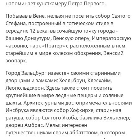
напоминает кунсткамеру Петра Первого.
Побывав в Вене, нельзя не посетить собор Святого
Стефана, построенный в готическом стиле в
середине 12 века, высочайшую точку города –
башню Донаутурм, Венскую оперу, Императорскую
часовню, парк «Пратер» с расположенным в нем
старейшим в мире колесом обозрения, Венский
зоопарк.
Город Зальцбург известен своими старинными
дворцами и замками: Хелльбрун, Клесхайм,
Леопольдскрон. Здесь также стоит посетить
крупнейшие в мире ледяные пещеры и соляные
шахты. Архитектурными достопримечательностями
Инсбрука являются собор Хофкирхе, старинная
ратуша, собор Святого Якоба, базилика Вильтенер,
дворец Амбрас. Мельк интересен
путешественникам своим аббатством, в котором