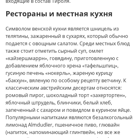
входящие в состав Тироля.
Рестораны и местная кухня
Символом венской кухни является шницель из
телятины, зажаренный в сухарях, который обычно
подается с овощным салатом. Среди местных блюд
также стоит отметить сырный суп, омлет
«кайзершмаррн», говядину, приготовленную с
добавлением яблочного хрена «тафельшпиц»,
гусиную печень «нокерль», жареную курицу
«бакхун», вяленую по особому рецепту ветчину. К
классическим австрийским десертам относятся:
ромовый пирог, шоколадный торт «захертортен»,
яблочный штрудель, блинчики, белый хлеб,
запеченный с сахаром и повидлом в курином яйце.
Популярными напитками являются безалкогольный
лимонад Almdudler, пшеничное пиво, глювайн
(напиток, напоминающий глинтвейн, но все же