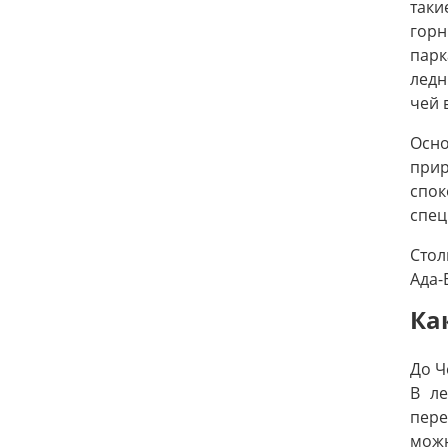
таки
горн
парк
ледн
чей 
Осно
при
спок
спец
Стол
Ада-
Ка
До Ч
В ле
пере
можн