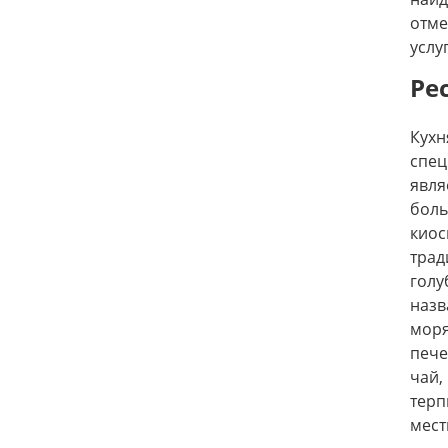
отме
услу
Ре
Кухн
спец
явля
боль
кио
трад
голу
назв
моря
пече
чай,
терп
мест