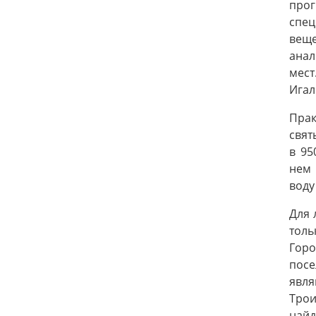
про
спе
веще
анал
мест
Игал
Прак
свят
в 95
нем 
воду
Для 
толь
Горо
посе
явля
Трои
найд