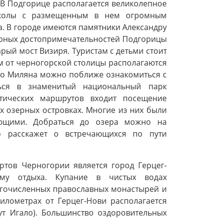
. В Подгорице располагается великолепное
Николы с размещенным в нем огромным
а. В городе имеются памятники Александру
урных достопримечательностей Подгорицы
рый мост Визиря. Туристам с детьми стоит
 км от черногорской столицы располагаются
ко Миляна можно поближе ознакомиться с
ться в знаменитый национальный парк
тических маршрутов входит посещение
 озерных островках. Многие из них были
ующими. Добраться до озера можно на
о расскажет о встречающихся по пути
тов Черногории является город Герцег-
му отдыха. Купание в чистых водах
гочисленных православных монастырей и
километрах от Герцег-Нови располагается
ут Игало). Большинство оздоровительных