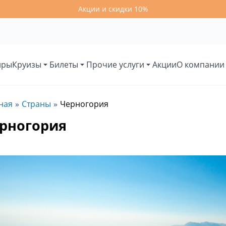
Акции и скидки 10%
иры
Круизы
Билеты
Прочие услуги
Акции
О компании
ная
Страны
Черногория
рногория