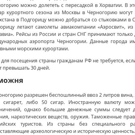
огорию можно долететь с пересадкой в Хорватии. В это
ар курортного сезона из Москвы в Черногорию могут
хстана в Подгорицу можно добраться со стыковками в С
орицу летают самолеты авиакомпании «Аэросвит», из
авиа». Рейсы из России и стран СНГ принимают только
ународных аэропорта Черногории. Данные города им
вными морскими курортами.
 для посещения страны гражданам РФ не требуется, есл
т превышать 30 дней.
можня
рногорию разрешен беспошлинный ввоз 2 литров вина, л
к сигарет, либо 50 сигар. Иностранную валюту мож
ничений, однако большие денежные суммы следует д
ния, наркотических веществ, оружия. Таможенные пра
сийских туристов. Из страны без специального р
ставляющие археологическую и историческую ценность