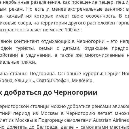
е необычные развлечения, как посещение пещер, пеши
ым рекам. Но есть и менее экстремальные занятия: 
а, каждый их которых имеет свою особенность. В 
иковые озера, на территории другого расположен горны
возраст составляет не менее 100 лет.
вной контингент отдыхающих в Черногории – это неп
родой туристы, семьи с детьми, отдающие предп
ойствии в уединении, а также же многочисленные н
иальные пляжи.
ица страны: Подгорица. Основные курорты: Герцег-Нови
Бояна, Ульцинь, Святой Стефан, Милочер.
к добраться до Черногории
ерногорской столицы можно добраться рейсами авиакомп
тний период из Москвы в Черногорию летает множе
лет из Москвы в Подгорицу самолетами Austrian Airlines
о долететь до Белграда, далее – самолетами местны