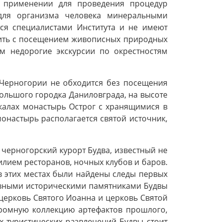
 применении для проведения процедур
для организма человека минеральными
ся специалистами Института и не имеют
тить с посещением живописных природных
ам недорогие экскурсии по окрестностям
 Черногории не обходится без посещения
большого городка Даниловграда, на высоте
калах монастырь Острог с хранящимися в
онастырь располагается святой источник,
 черногорский курорт Будва, известный не
лием ресторанов, ночных клубов и баров.
в этих местах были найдены следы первых
овными историческими памятниками Будвы
церковь Святого Иоанна и церковь Святой
ромную коллекцию артефактов прошлого,
х туристических развлечений Будвы стоит