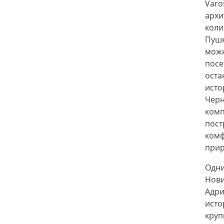
Varo
арх
коли
Пушк
можн
посе
оста
ист
Чер
комп
пос
ком
прир
Одни
Нов
Адри
исто
круп