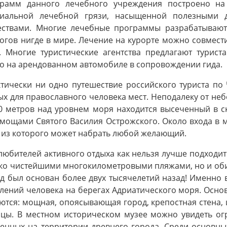
грамм данного лечебного учреждения построено на
циальной лечебной грязи, насыщенной полезными 
ствами. Многие лечебные программы разрабатывают
огов нигде в мире. Лечение на курорте можно совмес
. Многие туристические агентства предлагают турист
о на арендованном автомобиле в сопровождении гида.
тически ни одно путешествие российского туриста по
ых для православного человека мест. Неподалеку от не
0 метров над уровнем моря находится высеченный в с
мощами Святого Василия Острожского. Около входа в м
 из которого может набрать любой желающий.
любителей активного отдыха как нельзя лучше подходит
ко чистейшими многокилометровыми пляжами, но и оби
д был основан более двух тысячелетий назад! Именно 
лений человека на берегах Адриатического моря. Осн
ются: мощная, опоясывающая город, крепостная стена, 
цы. В местном историческом музее можно увидеть ог
енных на территории древнего города. Среди основны