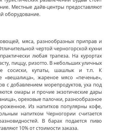
ание. Местные дайв-центры предоставляют
ий оборудование.
овощей, мяса, разнообразных приправ и
Отличительной чертой черногорской кухни
практически любая трапеза. На курортах
сту, пиццу, ризотто. В небольших уличных
ые сосиски, купаты, шашлык и т.п. К
е «вешалица», жареное мясо «печенье»,
ов с добавлением морепродуктов, уха под
ются омары и прочие экзотические дары
аница», ореховые палочки, разнообразное
ороженное. Из напитков популярны кофе,
гольным напитком Черногории считается
разновидностей. В барах подается пиво
тавляют 10% от стоимости заказа.