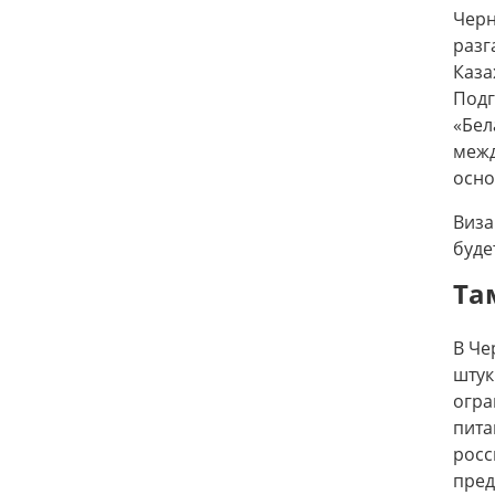
Черн
разг
Каза
Подг
«Бел
межд
осно
Виза
буде
Та
В Че
шту
огра
пита
рос
пред