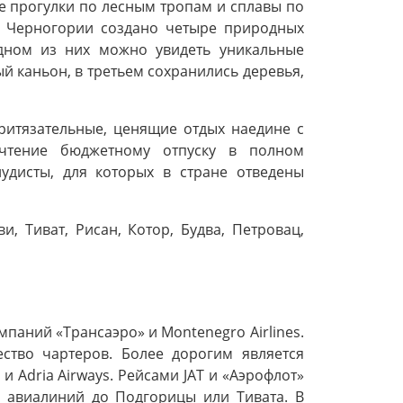
е прогулки по лесным тропам и сплавы по
в Черногории создано четыре природных
одном из них можно увидеть уникальные
й каньон, в третьем сохранились деревья,
ритязательные, ценящие отдых наедине с
очтение бюджетному отпуску в полном
удисты, для которых в стране отведены
, Тиват, Рисан, Котор, Будва, Петровац,
аний «Трансаэро» и Montenegro Airlines.
ство чартеров. Более дорогим является
 и Adria Airways. Рейсами JAT и «Аэрофлот»
х авиалиний до Подгорицы или Тивата. В