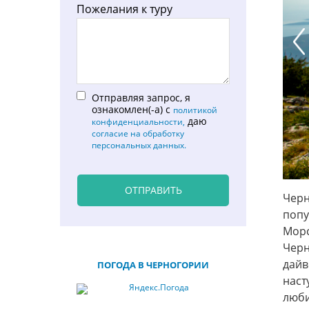
Пожелания к туру
Pr
Отправляя запрос, я
ознакомлен(-а) с
политикой
даю
конфиденциальности,
согласие на обработку
персональных данных.
ОТПРАВИТЬ
Черн
попу
Морс
Черн
дай
ПОГОДА В ЧЕРНОГОРИИ
нас
люби