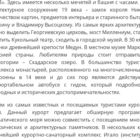
š». Здесь имеется несколько мечетей и башня с часами
итектурное сооружение 19 века – замок короля 
чеством картин, предметов интерьера и старинного быт
ину и Владимиру Высоцкому. Из самых ярких архитект
о выделить Георгиевскую церковь, мост Миллениум, ста
тить Кукольный театр, сходить в городской музей. В 30
нки древнейшей крепости Медун. В местном музее Мар
орией страны. Любителям природы стоит отправи
ногории – Скадарское озеро. В большинство турис
лекса монастырей, расположенного на многочисленных
троены в 14 веке и до сих пор являются действ
фортабельном автобусе с гидом, который подробн
одных и исторических достопримечательностях.
м из самых известных и посещаемых туристами курор
и. Данный курорт предлагает обширную програм
атического моря можно совместить с посещением мно
рических и архитектурных памятников. В нескольких 
нейший курортно-санаторный комплекс Игало (инстит