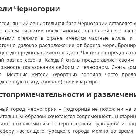
ели Черногории
егодняшний день отельная база Черногории оставляет ж
л своей развитие после многих лет полнейшего заст
чными отелями в стране имеются частные виллы и а
аточно далекое расположение от берега моря. Бронир
цев до предполагаемого отдыха. Частичная предоплата 
й разгар сезона. Каждый отель предоставляет своим
ожность пользования сейфом и телефоном. Снять ком
да. Местные жители курортных городов часто предо
деленную плату, конечно) свои квартиры.
стопримечательности и развлечен
ный город Черногории – Подгорица не похож ни на о
ительным образом сочетаются современность и старин
иже познакомиться с черногорской культурой и на
сферу настоящего турецкого города можно во время 