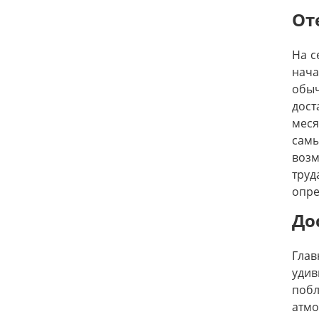
От
На с
нача
обы
дост
меся
самы
возм
тру
опре
До
Глав
удив
побл
атмо