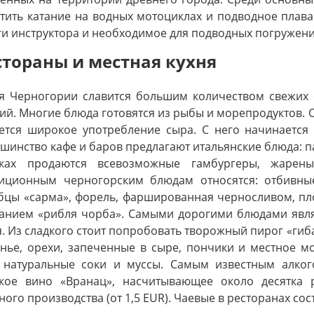
тить катание на водных мотоциклах и подводное плав
ги инструктора и необходимое для подводных погружен
стораны и местная кухня
я Черногории славится большим количеством свежих 
ий. Многие блюда готовятся из рыбы и морепродуктов. 
ется широкое употребление сыра. С него начинается 
шинство кафе и баров предлагают итальянские блюда: па
сках продаются всевозможные гамбургеры, жарен
иционным черногорским блюдам относятся: отбивны
бцы «сарма», форель, фаршированная черносливом, пл
анием «рибля чорба». Самыми дорогими блюдами явля
. Из сладкого стоит попробовать творожный пирог «гиб
нье, орехи, запеченные в сыре, пончики и местное м
 натуральные соки и муссы. Самым известным алко
кое вино «Вранац», насчитывающее около десятка 
ного производства (от 1,5 EUR). Чаевые в ресторанах сос