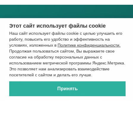
Этот сайт использует файлы cookie
Наш сайт использует файлы cookie с целью улучшить его
работу, повысить его удобство и эффективность на
условиях, изложенных в
Политике конфиденциальности.
Ваш надежный партнер в организации санаторно-
Продолжая пользоваться сайтом, Вы выражаете свое
курортного лечения и оздоровительного отдыха
согласие на обработку персональных данных с
использованием метрической программы Яндекс.Метрика.
Это позволяет нам анализировать взаимодействие
посетителей с сайтом и делать его лучше.
Разделы
Принять
Туры
Билеты
Экскурсии
Прочие услуги
Отели
Акции
Санатории
О компании
Квартиры
Контакты